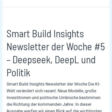
Smart
Build
Smart Build Insights
Insights
Newsletter
Newsletter der Woche #5
der
Woche
– Deepseek, DeepL und
#5
–
Politik
Deepseek,
DeepL
Smart Build Insights Newsletter der Woche Die KI-
und
Welt verändert sich rasant: Neue Modelle, große
Politik
Investitionen und politische Umbrüche bestimmen
die Richtung der kommenden Jahre. In dieser
Ausgabe werfen wir einen Blick auf die wichtigsten