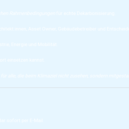
ischen Rahmenbedingungen
für echte Dekarbonisierung.
rchitekt:innen, Asset Owner, Gebäudebetreiber und Entscheid
rie, Energie und Mobilität.
fort einsetzen kannst.
ür alle, die beim Klimaziel nicht zusehen, sondern mitgestal
ar sofort per E-Mail.