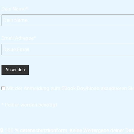
Dein Name*
Email Adresse*
Mit der Anmeldung zum EBook Download akzeptieren Si
* Felder werden benötigt
🔒 100 % datenschutzkonform. Keine Weitergabe deiner Dat