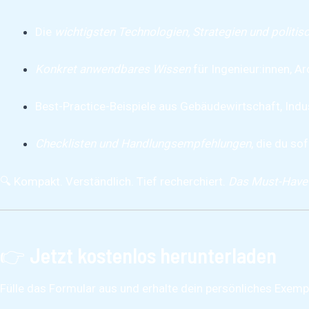
Die
wichtigsten Technologien, Strategien und polit
Konkret anwendbares Wissen
für Ingenieur:innen, A
Best-Practice-Beispiele aus Gebäudewirtschaft, Indust
Checklisten und Handlungsempfehlungen
, die du so
🔍 Kompakt. Verständlich. Tief recherchiert.
Das Must-Have f
👉
Jetzt kostenlos herunterladen
Fülle das Formular aus und erhalte dein persönliches Exempl