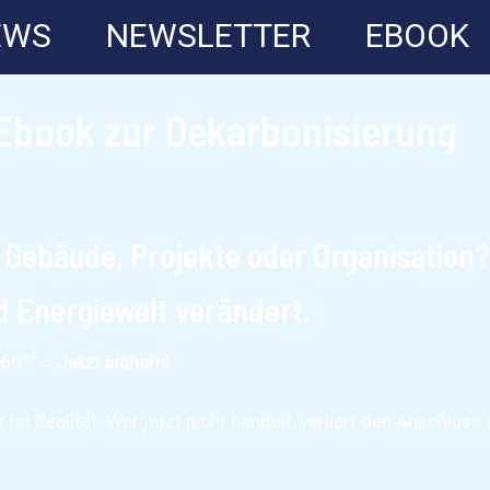
EWS
NEWSLETTER
EBOOK
s Ebook zur Dekarbonisierung
r Gebäude, Projekte oder Organisation?
d Energiewelt verändert.
0°“ – Jetzt sichern!
ist Realität. Wer jetzt nicht handelt, verliert den Anschluss 