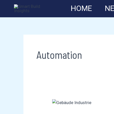
Zum
HOME
N
Inhalt
springen
Automation
Gebäudetechnik
Industrie: