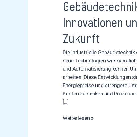
Gebäudetechnik
Innovationen
und
Innovationen un
Trends
für
Zukunft
die
Zukunft
Die industrielle Gebäudetechnik
neue Technologien wie künstliche 
und Automatisierung können Unt
arbeiten. Diese Entwicklungen si
Energiepreise und strengere Um
Kosten zu senken und Prozesse z
[…]
Weiterlesen »