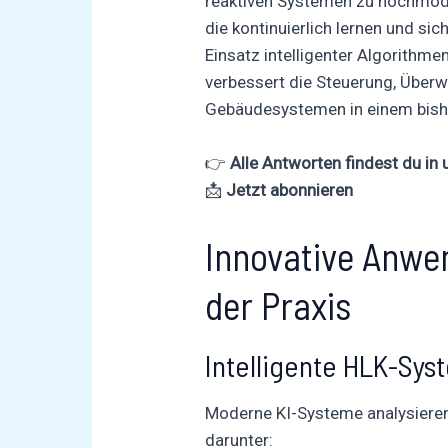
reaktiven Systemen zu hochmode
die kontinuierlich lernen und s
Einsatz intelligenter Algorithm
verbessert die Steuerung, Über
Gebäudesystemen in einem bish
👉
Alle Antworten findest du in
📩
Jetzt abonnieren
Innovative Anwen
der Praxis
Intelligente HLK-Sys
Moderne KI-Systeme analysieren 
darunter: