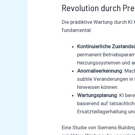
Revolution durch Pr
Die prädiktive Wartung durch 
fundamental:
Kontinuierliche Zustand
permanent Betriebsparam
Heizungssystemen und an
Anomalieerkennung
: Mac
subtile Veränderungen in
hinweisen können.
Wartungsplanung
: KI be
basierend auf tatsächlic
Ersatzteillagerhaltung un
Eine Studie von Siemens Buildin