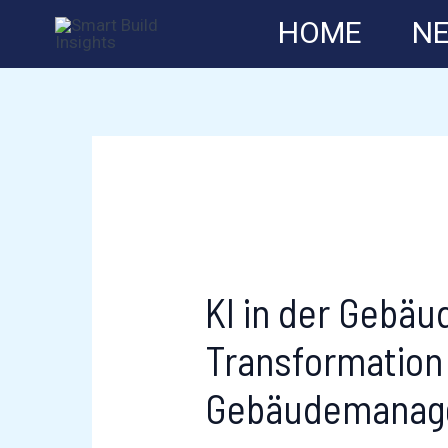
Zum
HOME
N
Inhalt
springen
KI in der Gebäu
Transformation 
Gebäudemanag